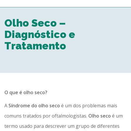
TODOS OS CAMPOS SÃO OBRIGATÓRIOS.
Olho Seco –
Diagnóstico e
Obs.: a data e horário solicitado por você serão
submetidos a disponibilidade, após a
verificação na agenda da clínica. Você
Tratamento
receberá um contato para confirmação da
consulta.
Fechar formulário
O que é olho seco?
A
Síndrome do olho seco
é um dos problemas mais
comuns tratados por oftalmologistas.
Olho seco
é um
termo usado para descrever um grupo de diferentes