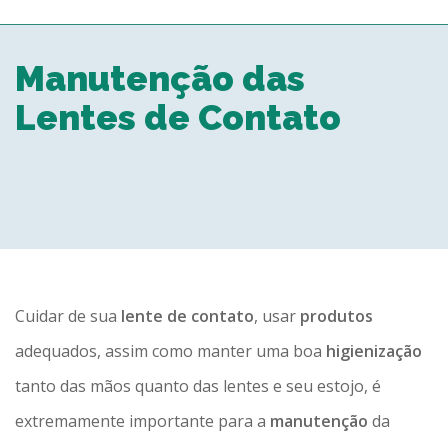
TODOS OS CAMPOS SÃO OBRIGATÓRIOS.
Manutenção das
Lentes de Contato
Obs.: a data e horário solicitado por você serão
submetidos a disponibilidade, após a
verificação na agenda da clínica. Você
receberá um contato para confirmação da
consulta.
Fechar formulário
Cuidar de sua
lente de contato
, usar
produtos
adequados, assim como manter uma boa
higienização
tanto das mãos quanto das lentes e seu estojo, é
extremamente importante para a
manutenção
da