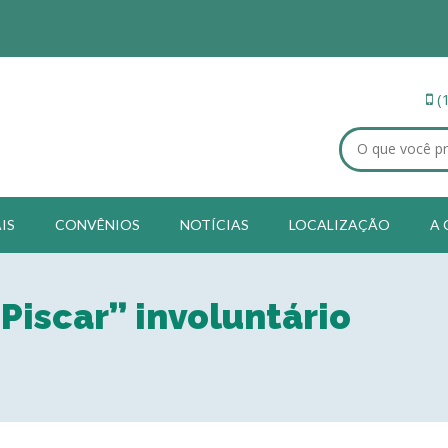
(
IS
CONVÊNIOS
NOTÍCIAS
LOCALIZAÇÃO
A 
TODOS OS CAMPOS SÃO OBRIGATÓRIOS.
Piscar” involuntário
 por você serão submetidos a disponibilidade, após a verificação na ag
ulta.