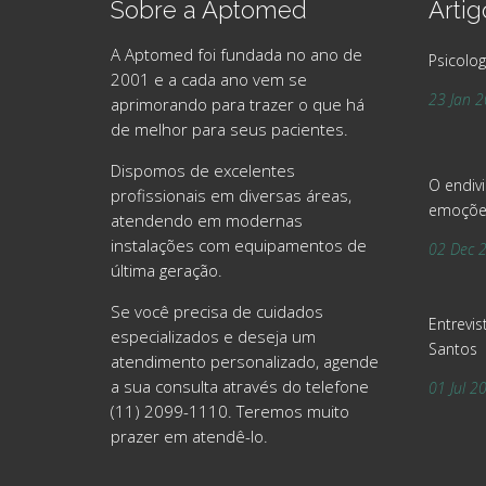
Sobre a Aptomed
Artig
A Aptomed foi fundada no ano de
Psicolog
2001 e a cada ano vem se
23 Jan 
aprimorando para trazer o que há
de melhor para seus pacientes.
Dispomos de excelentes
O endiv
profissionais em diversas áreas,
emoçõe
atendendo em modernas
instalações com equipamentos de
02 Dec 
última geração.
Se você precisa de cuidados
Entrevis
especializados e deseja um
Santos
atendimento personalizado, agende
a sua consulta através do telefone
01 Jul 2
(11) 2099-1110. Teremos muito
prazer em atendê-lo.