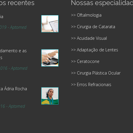
os recentes
Nossas especialida
>> Oftalmologia
ia
>> Cirurgia de Catarata
2019 - Aptomed
>> Acuidade Visual
>> Adaptação de Lentes
idamento e as
s
>> Ceratocone
2016 - Aptomed
>> Cirurgia Plástica Ocular
>> Erros Refracionais
ta Ádria Rocha
016 - Aptomed