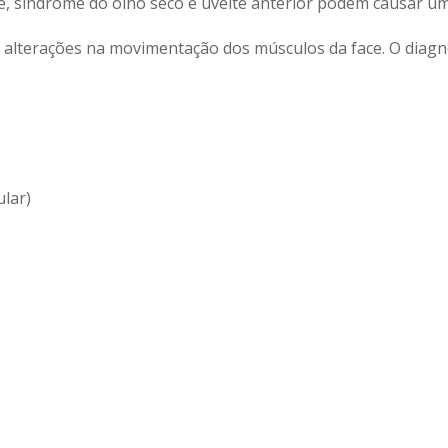
tite, síndrome do olho seco e uveíte anterior podem causar 
erações na movimentação dos músculos da face. O diagnósti
lar)