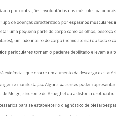
rizada por contrações involuntárias dos músculos palpebrai
grupo de doenças caracterizado por
espasmos musculares i
tar uma pequena parte do corpo como os olhos, pescoço ou 
res), um lado inteiro do corpo (hemidistonia) ou todo o cor
los perioculares
tornam o paciente debilitado e levam a alt
há evidências que ocorre um aumento da descarga excitatória
 origem e manifestação. Alguns pacientes podem apresenta
de Meige, síndrome de Brueghel ou a distonia orofacial idi
essários para se estabelecer o diagnóstico de
blefaroespa