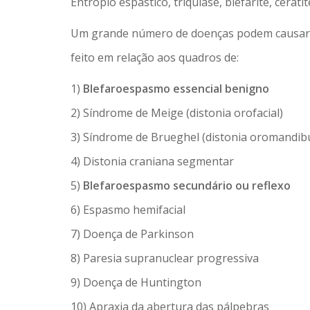
Entrópio espástico, triquíase, blefarite, cera
Um grande número de doenças podem causar alt
feito em relação aos quadros de:
1)
Blefaroespasmo essencial benigno
2) Síndrome de Meige (distonia orofacial)
3) Síndrome de Brueghel (distonia oromandibu
4) Distonia craniana segmentar
5)
Blefaroespasmo secundário ou reflexo
6) Espasmo hemifacial
7) Doença de Parkinson
8) Paresia supranuclear progressiva
9) Doença de Huntington
10) Apraxia da abertura das pálpebras