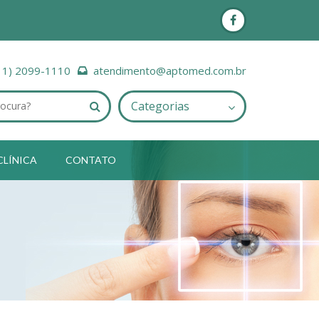
11) 2099-1110
atendimento@aptomed.com.br
Categorias
CLÍNICA
CONTATO
enda da clínica. Você receberá um