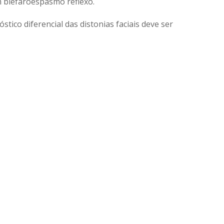
um blefaroespasmo reflexo.
co diferencial das distonias faciais deve ser