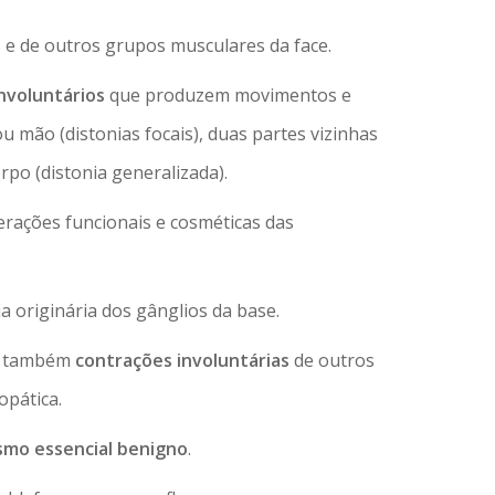
s e de outros grupos musculares da face.
nvoluntários
que produzem movimentos e
mão (distonias focais), duas partes vizinhas
po (distonia generalizada).
erações funcionais e cosméticas das
 originária dos gânglios da base.
r também
contrações involuntárias
de outros
opática.
smo essencial benigno
.