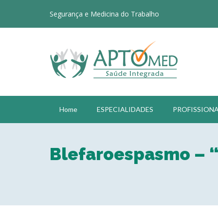
Segurança e Medicina do Trabalho
Home
ESPECIALIDADES
PROFISSIONA
Blefaroespasmo – “
Obs.: a data e horário solicitado
contato para confirmação da cons
Fechar formulário