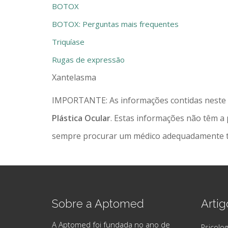
BOTOX
BOTOX: Perguntas mais frequentes
Triquíase
Rugas de expressão
Xantelasma
IMPORTANTE: As informações contidas neste si
Plástica Ocular
. Estas informações não têm a 
sempre procurar um médico adequadamente tre
Sobre a Aptomed
Artig
A Aptomed foi fundada no ano de
Psicolog