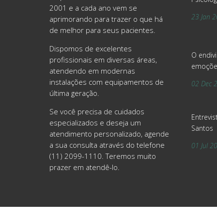
2001 e a cada ano vem se
23 Jan 
aprimorando para trazer o que há
de melhor para seus pacientes.
Dispomos de excelentes
O endiv
profissionais em diversas áreas,
emoçõe
atendendo em modernas
instalações com equipamentos de
02 Dec 
última geração.
Se você precisa de cuidados
Entrevis
especializados e deseja um
Santos
atendimento personalizado, agende
a sua consulta através do telefone
01 Jul 2
(11) 2099-1110. Teremos muito
prazer em atendê-lo.