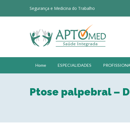
Segurança e Medicina do Trabalho
Home
ESPECIALIDADES
PROFISSIONA
Ptose palpebral – 
Obs.: a data e horário solicitado
contato para confirmação da cons
Fechar formulário