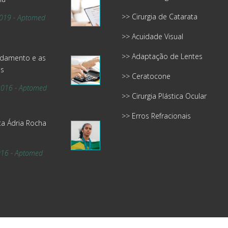
>> Cirurgia de Catarata
2019 - Aptomed
>> Acuidade Visual
>> Adaptação de Lentes
idamento e as
s
>> Ceratocone
2016 - Aptomed
>> Cirurgia Plástica Ocular
>> Erros Refracionais
ta Ádria Rocha
016 - Aptomed