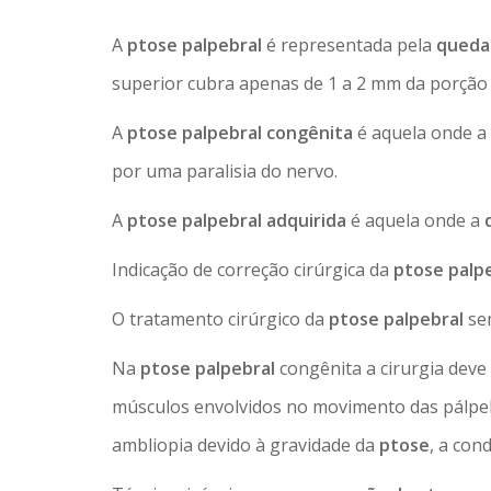
A
ptose palpebral
é representada pela
queda 
superior cubra apenas de 1 a 2 mm da porção 
A
ptose palpebral congênita
é aquela onde a 
por uma paralisia do nervo.
A
ptose palpebral adquirida
é aquela onde a
q
Indicação de correção cirúrgica da
ptose palp
O tratamento cirúrgico da
ptose palpebral
sem
Na
ptose palpebral
congênita a cirurgia dev
músculos envolvidos no movimento das pálpebra
ambliopia devido à gravidade da
ptose
, a con