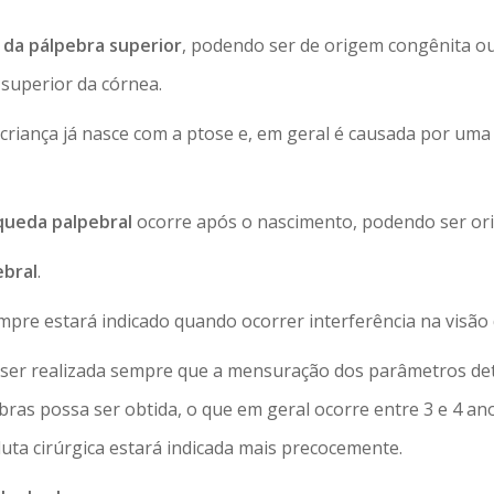
da pálpebra superior
, podendo ser de origem congênita ou
superior da córnea.
criança já nasce com a ptose e, em geral é causada por uma 
ueda palpebral
ocorre após o nascimento, podendo ser orig
ebral
.
pre estará indicado quando ocorrer interferência na visão 
e ser realizada sempre que a mensuração dos parâmetros d
s possa ser obtida, o que em geral ocorre entre 3 e 4 anos 
duta cirúrgica estará indicada mais precocemente.