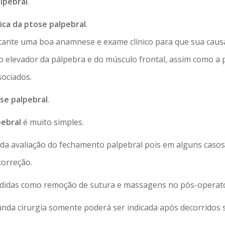
lpebral
.
ica da ptose palpebral
.
tante uma boa anamnese e exame clínico para que sua causa
 elevador da pálpebra e do músculo frontal, assim como a p
sociados.
se palpebral
.
pebral
é muito simples.
da avaliação do fechamento palpebral pois em alguns caso
correção.
didas como remoção de sutura e massagens no pós-operató
nda cirurgia somente poderá ser indicada após decorridos 